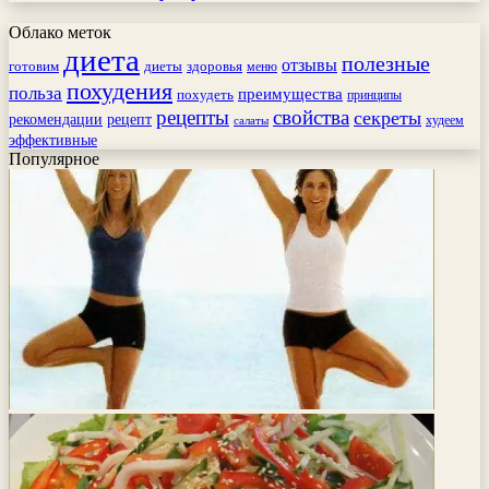
Облако меток
диета
полезные
отзывы
готовим
здоровья
диеты
меню
похудения
польза
преимущества
похудеть
принципы
рецепты
свойства
секреты
рекомендации
рецепт
худеем
салаты
эффективные
Популярное