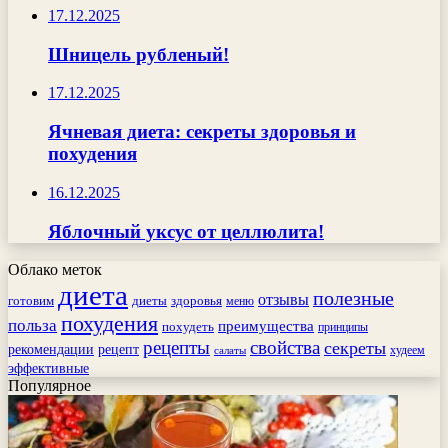
17.12.2025
Шницель рубленый!
17.12.2025
Ячневая диета: секреты здоровья и
похудения
16.12.2025
Яблочный уксус от целлюлита!
Облако меток
диета
полезные
отзывы
готовим
здоровья
диеты
меню
похудения
польза
преимущества
похудеть
принципы
рецепты
свойства
секреты
рекомендации
рецепт
худеем
салаты
эффективные
Популярное