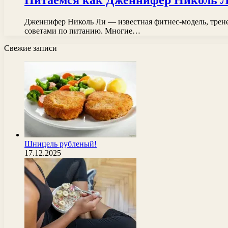
Питаемся как Дженнифер Николь Ли
Дженнифер Николь Ли — известная фитнес-модель, тренер
советами по питанию. Многие…
Свежие записи
Шницель рубленый!
17.12.2025