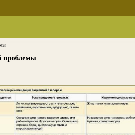
емы
й проблемы