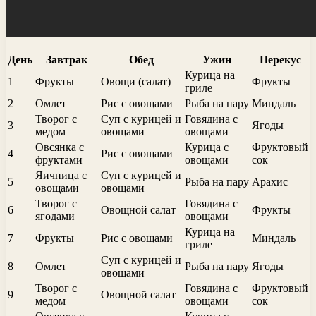
День
Завтрак
Обед
Ужин
Перекус
Курица на
1
Фрукты
Овощи (салат)
Фрукты
гриле
2
Омлет
Рис с овощами
Рыба на пару
Миндаль
Творог с
Суп с курицей и
Говядина с
3
Ягоды
медом
овощами
овощами
Овсянка с
Курица с
Фруктовый
4
Рис с овощами
фруктами
овощами
сок
Яичница с
Суп с курицей и
5
Рыба на пару
Арахис
овощами
овощами
Творог с
Говядина с
6
Овощной салат
Фрукты
ягодами
овощами
Курица на
7
Фрукты
Рис с овощами
Миндаль
гриле
Суп с курицей и
8
Омлет
Рыба на пару
Ягоды
овощами
Творог с
Говядина с
Фруктовый
9
Овощной салат
медом
овощами
сок