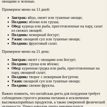
овощами и зеленью.
Примерное меню на 13 дней:
Завтрак:
яйцо, омлет или тушеные овощи;
Полдник:
яблоко или груша;
Обед:
курица или рыба, приготовленные на пару, салат
из свежих овощей;
Полдник:
нежирный йогурт;
Ужин:
овощной суп или тушеные овощи;
Полдник:
фруктовый салат.
Примерное меню на 21 день:
Завтрак:
омлет с овощами или йогурт;
Полдник:
груша или яблоко;
Обед:
куринная грудка или рыба, приготовленные на
пару, овощной салат;
Полдник:
творог с нежирным йогуртом;
Ужин:
овощной суп или тушеные овощи;
Полдник:
свежие фрукты.
Важно помнить, что китайская диета для похудения требует
соблюдения строгого режима питания и исключения
высококалорийных продуктов, а также умеренной физической
активности. Перед началом диеты рекомендуется