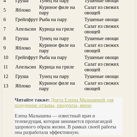
4
Груша
Тунец на пару
Тушеные овощи
Куриное филе на
Салат из свежих
5
Яблоко
пару
овощей
6
Грейпфрут
Рыба на пару
Тушеные овощи
Салат из свежих
7
Апельсин
Курица на гриле
овощей
8
Груша
Тунец на пару
Тушеные овощи
Куриное филе на
Салат из свежих
9
Яблоко
пару
овощей
10
Грейпфрут
Рыба на пару
Тушеные овощи
Салат из свежих
11
Апельсин
Курица на гриле
овощей
12
Груша
Тунец на пару
Тушеные овощи
Куриное филе на
Салат из свежих
13
Яблоко
пару
овощей
Читайте также:
Диета Елены Малышевой для
похудения: отзывы, продукты, меню
Елена Малышева — известный врач и
телеведущая, которая занимается пропагандой
здорового образа жизни. В рамках своей работы
она разработала эффективную.