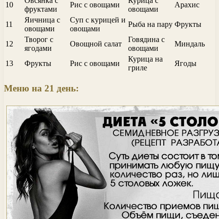
Овсянка с
Курица с
10
Рис с овощами
Арахис
фруктами
овощами
Яичница с
Суп с курицей и
11
Рыба на пару
Фрукты
овощами
овощами
Творог с
Говядина с
12
Овощной салат
Миндаль
ягодами
овощами
Курица на
13
Фрукты
Рис с овощами
Ягоды
гриле
Меню на 21 день: