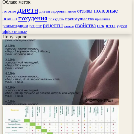
Облако меток
диета
полезные
отзывы
готовим
здоровья
диеты
меню
похудения
польза
преимущества
похудеть
принципы
рецепты
свойства
секреты
рекомендации
рецепт
худеем
салаты
эффективные
Популярное