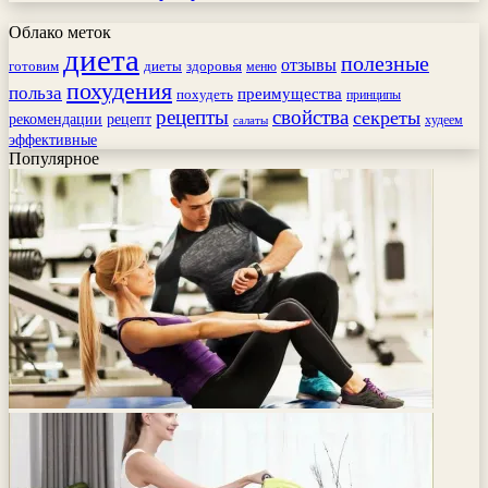
Облако меток
диета
полезные
отзывы
готовим
здоровья
диеты
меню
похудения
польза
преимущества
похудеть
принципы
рецепты
свойства
секреты
рекомендации
рецепт
худеем
салаты
эффективные
Популярное